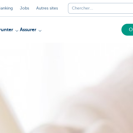
anking
Jobs
Autres sites
unter
Assurer
O