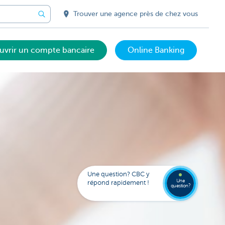
Trouver une agence près de chez vous
uvrir un compte bancaire
Online Banking
Votre
assista
digital
Trouve
FAQ
Kate
une
Une question? CBC y
agenc
Une
répond rapidement !
question?