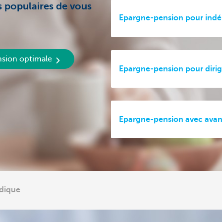
us populaires de vous
Epargne-pension pour indé
nsion optimale
Epargne-pension pour dirige
Epargne-pension avec avan
idique