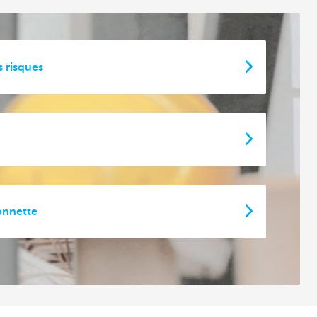
 risques
onnette