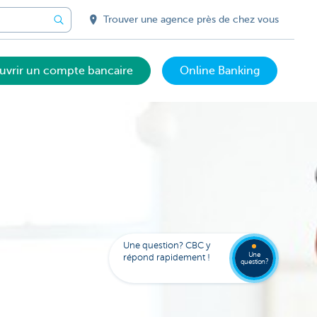
Trouver une agence près de chez vous
uvrir un compte bancaire
Online Banking
Trouve
FAQ
une
Une question? CBC y
agenc
Une
répond rapidement !
question?