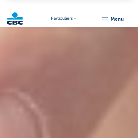
Particuliers
menu
Particulieren