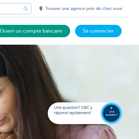
Trouver une agence près de chez vous
Ouvrir un compte bancaire
Se connecter
Votre
assista
digital
Trouve
Contac
Kate
une
Une question? CBC y
agenc
Une
répond rapidement!
question?