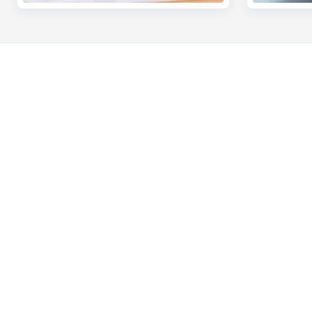
Notre offre
Contactez-n
Compte bancaire
Nous contacte
Service bancaire de base CBC
Trouver une ag
Compte bancaire professionnel
Signaler une fra
Cartes de crédit
Card Stop + 32
Prêt hypothécaire
Une plainte?
Prêt voiture
Prêt travaux