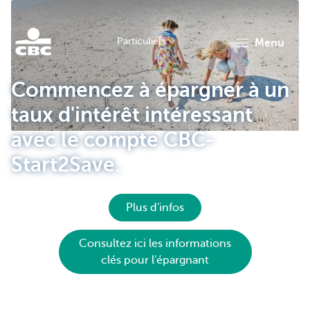
Particuliers
menu
Particulieren
Commencez à épargner à un
taux d'intérêt intéressant
avec le compte CBC-
Start2Save.
Plus d'infos
Consultez ici les informations
clés pour l'épargnant