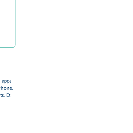
s apps
Phone,
ts. Et