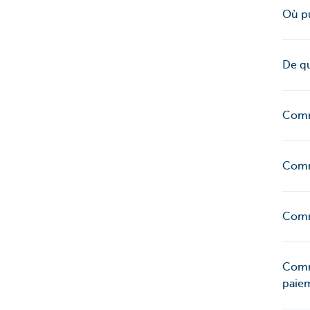
Où pu
De qu
Comme
Comm
Comm
Comm
paie