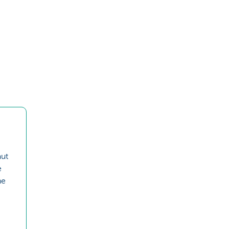
aut
e
ne