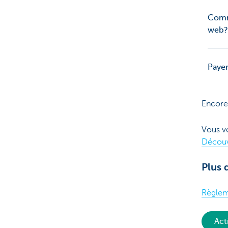
Comme
web?
Payer
Encore
Vous v
Découv
Plus 
Règlem
Act