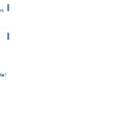
es
le
?