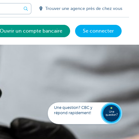
Trouver une agence près de chez vous
Ouvrir un compte bancaire
Se connecter
Votre
assista
digital
Trouve
Contac
Kate
une
Une question? CBC y
agenc
Une
répond rapidement!
question?