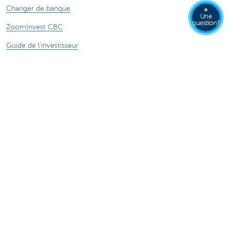
Changer de banque
Une
question?
ZoomInvest CBC
Guide de l'investisseur
En savoir plus
Jobs
Particuliers
Private Banking & Wealth
Entrepreneurs
Corporate Banking
Blog du Chief Economist
KBC Groupe
Presse médias