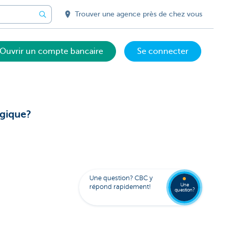
Trouver une agence près de chez vous
Ouvrir un compte bancaire
Se connecter
ogique?
Votre
assista
digital
Trouve
FAQ
Kate
une
Une question? CBC y
agenc
Une
répond rapidement!
question?