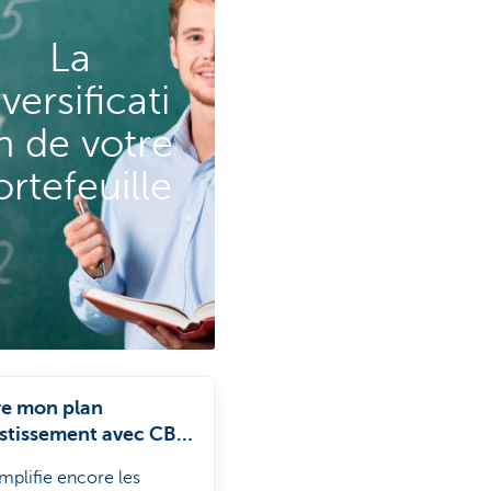
La
iversificati
n de votre
ortefeuille
re mon plan
estissement avec CBC
e
mplifie encore les