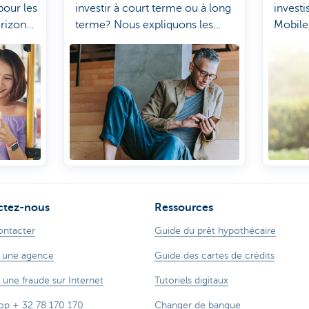
pour les
investir à court terme ou à long
invest
orizon
terme? Nous expliquons les
Mobile
différences ici pour vous.
un pla
seulem
ctez-nous
Ressources
ontacter
Guide du prêt hypothécaire
 une agence
Guide des cartes de crédits
 une fraude sur Internet
Tutoriels digitaux
op + 32 78 170 170
Changer de banque