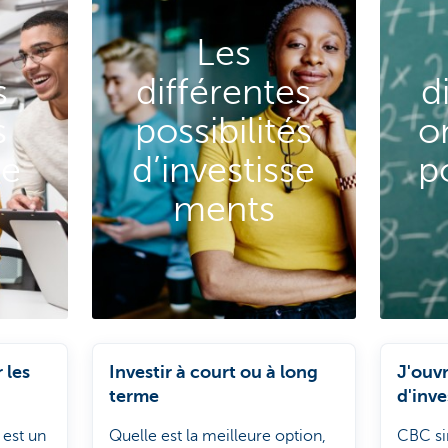
Les
s
différentes
d
s
possibilités
o
se
d’investisse
p
ments
 les
Investir à court ou à long
J'ouv
terme
d'inv
Mobil
 est un
Quelle est la meilleure option,
CBC si