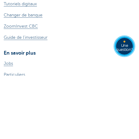
Tutoriels digitaux
Changer de banque
ZoomInvest CBC
Guide de l'investisseur
Une
question?
En savoir plus
Jobs
Particuliers
Private Banking & Wealth
Entrepreneurs
Corporate Banking
Blog du Chief Economist
KBC Groupe