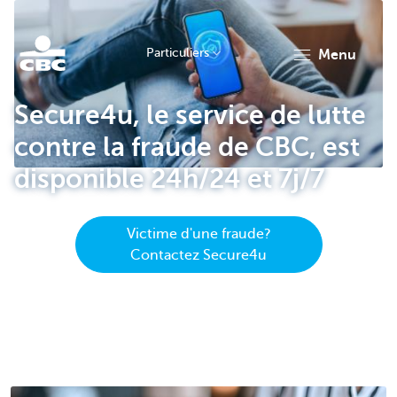
Particuliers
menu
Particulieren
Secure4u, le service de lutte
contre la fraude de CBC, est
disponible 24h/24 et 7j/7
Victime d'une fraude?
Contactez Secure4u