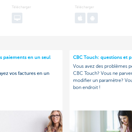
Télécharger
Télécharger
Go
Go
Go
to
to
to
webpage
Apple
Google
App
Play
Store
Store
s paiements en un seul
CBC Touch: questions et 
Vous avez des problèmes pou
ayez vos factures en un
CBC Touch? Vous ne parven
modifier un paramètre? Vou
bon endroit !