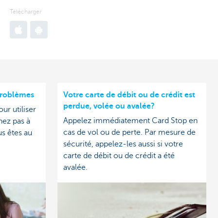
Télécharger
Go
Go
to
to
Apple
Google
App
Play
Store
Store
problèmes
Votre carte de débit ou de crédit est
perdue, volée ou avalée?
r utiliser
Appelez immédiatement Card Stop en
ez pas à
cas de vol ou de perte. Par mesure de
s êtes au
sécurité, appelez-les aussi si votre
carte de débit ou de crédit a été
avalée.