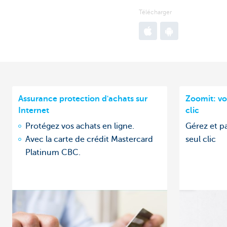
Télécharger
Go
Go
to
to
Apple
Google
App
Play
Store
Store
Assurance protection d'achats sur
Zoomit: vo
Internet
clic
Protégez vos achats en ligne.
Gérez et p
Avec la carte de crédit Mastercard
seul clic
Platinum CBC.