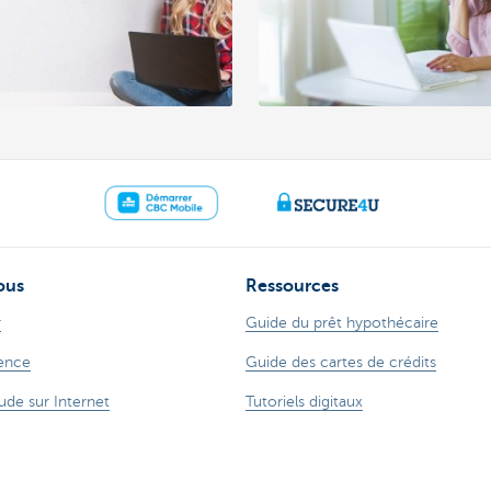
ous
Ressources
r
Guide du prêt hypothécaire
ence
Guide des cartes de crédits
ude sur Internet
Tutoriels digitaux
 78 170 170
Changer de banque
ZoomInvest CBC