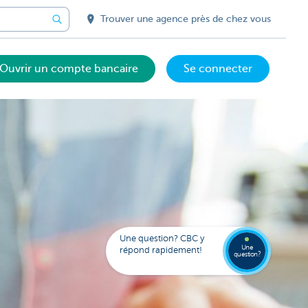
Trouver une agence près de chez vous
Ouvrir un compte bancaire
Se connecter
Votre
assista
digital
Trouve
Contac
Kate
une
Une question? CBC y
agenc
Une
répond rapidement!
question?