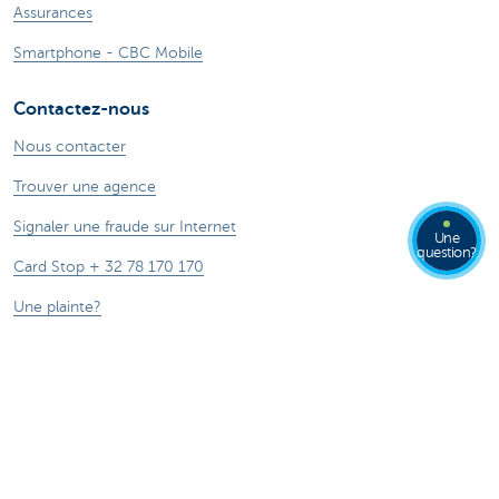
Assurances
Smartphone - CBC Mobile
Contactez-nous
Nous contacter
Trouver une agence
Signaler une fraude sur Internet
Une
question?
Card Stop + 32 78 170 170
Une plainte?
Ressources
Guide du prêt hypothécaire
Guide des cartes de crédits
Tutoriels digitaux