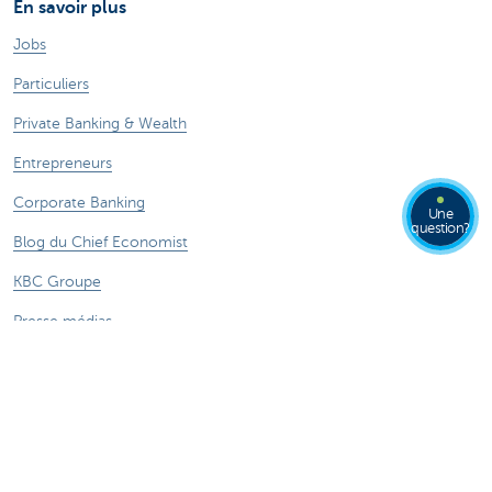
En savoir plus
Jobs
Particuliers
Private Banking & Wealth
Entrepreneurs
Corporate Banking
Une
question?
Blog du Chief Economist
KBC Groupe
Presse médias
CBC Banque et/ou CBC Assurances?
Investor relation
Durabilité