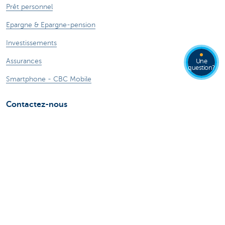
Prêt personnel
Epargne & Epargne-pension
Investissements
Assurances
Une
question?
Smartphone - CBC Mobile
Contactez-nous
Nous contacter
Trouver une agence
Signaler une fraude sur Internet
Card Stop + 32 78 170 170
Une plainte?
Ressources