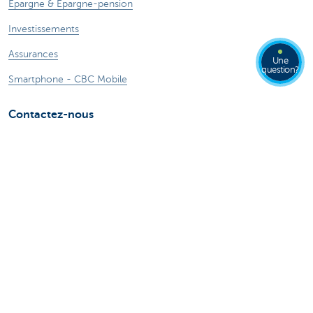
Epargne & Epargne-pension
Investissements
Assurances
Une
question?
Smartphone - CBC Mobile
Contactez-nous
Nous contacter
Trouver une agence
Signaler une fraude sur Internet
Card Stop + 32 78 170 170
Une plainte?
Ressources
Guide du prêt hypothécaire