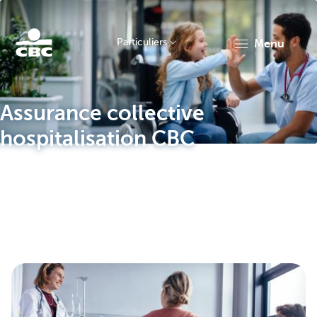
Particuliers
menu
Particulieren
Assurance collective
hospitalisation CBC