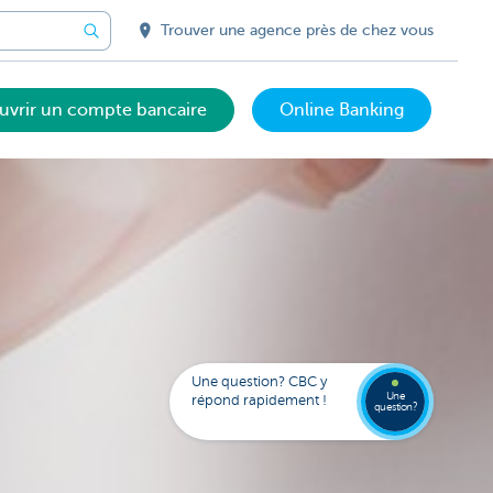
Trouver une agence près de chez vous
uvrir un compte bancaire
Online Banking
Votre
assista
digital
Trouve
FAQ
Kate
une
Une question? CBC y
agenc
Une
répond rapidement !
question?