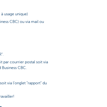
 à usage unique)
siness CBC) ou via mail ou
R".
t par courrier postal soit via
rd Business CBC.
oit via l'onglet "rapport" du
vailler!