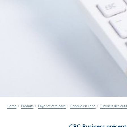
Home
Produits
Payer et être payé
Banque en ligne
Tutoriels des out
CBC Business présen