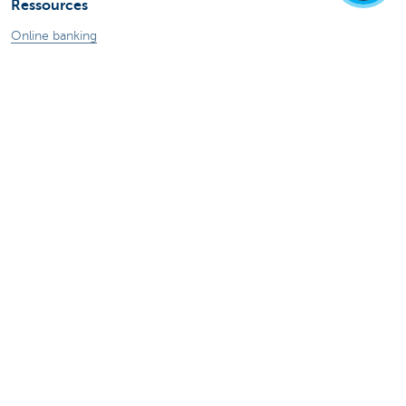
Ressources
Online banking
Tutoriels digitaux
En savoir plus
Jobs
Particuliers
Private Banking & Wealth
Entrepreneurs
Commercial Banking
Blog du Chief Economist
KBC Groupe
Presse médias
CBC Banque et/ou CBC Assurances?