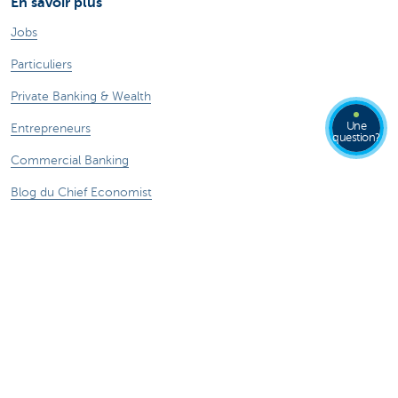
En savoir plus
Jobs
Particuliers
Private Banking & Wealth
Une
Entrepreneurs
question?
Commercial Banking
Blog du Chief Economist
KBC Groupe
Presse médias
CBC Banque et/ou CBC Assurances?
Durabilité
Attention, emprunter de l'argent coûte aussi