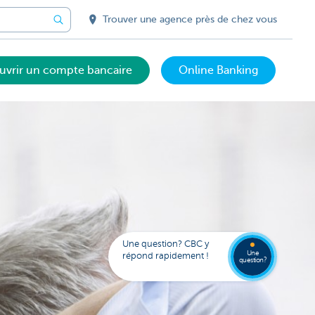
Trouver une agence près de chez vous
uvrir un compte bancaire
Online Banking
Trouve
FAQ
une
Une question? CBC y
agenc
Une
répond rapidement !
question?