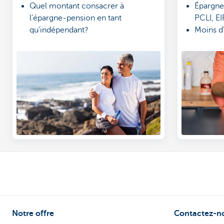
Quel montant consacrer à
Épargne
l'épargne-pension en tant
PCLI, EI
qu’indépendant?
Moins d'
Comment bénéficier d’avantages
sociales
fiscaux avec votre PCLI?
Combina
Notre offre
Contactez-n