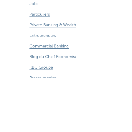
Jobs
Particuliers
Private Banking & Wealth
Entrepreneurs
Commercial Banking
Blog du Chief Economist
KBC Groupe
Presse médias
CBC Banque et/ou CBC Assurances?
Durabilité