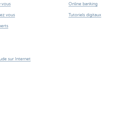
-vous
Online banking
ez vous
Tutoriels digitaux
perts
ude sur Internet
 aussi de l'argent.