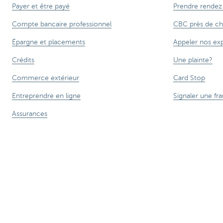
Payer et être payé
Prendre rendez
Compte bancaire professionnel
CBC près de ch
Épargne et placements
Appeler nos ex
Crédits
Une plainte?
Commerce extérieur
Card Stop
Entreprendre en ligne
Signaler une fra
Assurances
Attention, emprunter de l'argent coûte