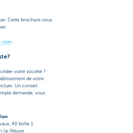
plan. Cette brochure vous
ier.
s-plan
ste?
céder votre société ?
tablissement de votre
ectuer. Un conseil
 simple demande, vous
llon
vaux, 40 boîte 1
n-la-Neuve