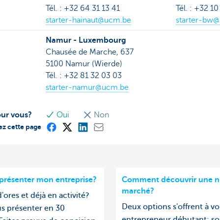
Tél. : +32 64 31 13 41
Tél. : +32 1
starter-hainaut@ucm.be
starter-bw
Namur - Luxembourg
Chausée de Marche, 637
5100 Namur (Wierde)
Tél. : +32 81 32 03 03
starter-namur@ucm.be
our vous?
Oui
Non
ez cette page
résenter mon entreprise?
Comment découvrir une ni
marché?
'ores et déjà en activité?
Deux options s'offrent à vo
s présenter en 30
entrepreneur débutant: so