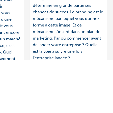
détermine en grande partie ses
à
chances de succès. Le branding est le
t vous
mécanisme par lequel vous donnez
r d'une
forme à cette image. Et ce
it vous
mécanisme s'inscrit dans un plan de
ant encore
marketing. Par où commencer avant
e un marché
de lancer votre entreprise ? Quelle
e, c'est-
est la voie à suivre une fois
». Quoi
l'entreprise lancée ?
n segment
r vous
 «niche».