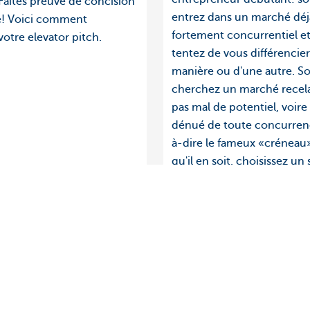
Faites preuve de concision
entrez dans un marché déj
té! Voici comment
fortement concurrentiel e
otre elevator pitch.
tentez de vous différencie
manière ou d'une autre. So
cherchez un marché recel
pas mal de potentiel, voir
dénué de toute concurrenc
à-dire le fameux «créneau
qu'il en soit, choisissez u
du marché bien défini pou
lancer, autrement dit, une