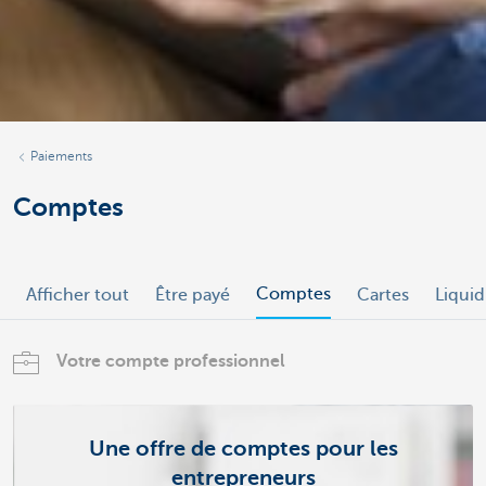
Paiements
Comptes
Comptes
Afficher tout
Être payé
Cartes
Liquid
Votre compte professionnel
Une offre de comptes pour les
entrepreneurs