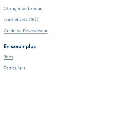
Changer de banque
ZoomInvest CBC
Guide de l'investisseur
En savoir plus
Jobs
Particuliers
Private Banking & Wealth
Entrepreneurs
Corporate Banking
Blog du Chief Economist
KBC Groupe
Presse médias