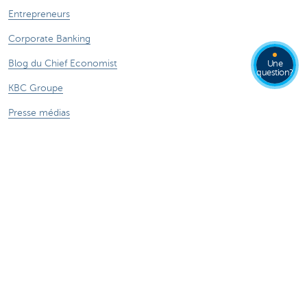
Entrepreneurs
Corporate Banking
Blog du Chief Economist
Une
question?
KBC Groupe
Presse médias
CBC Banque et/ou CBC Assurances?
Investor relation
Durabilité
Attention, emprunter de l'argent coûte aussi
de l'argent.
***** Voir conditions sur la page