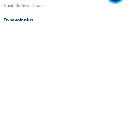
Guide de l'investisseur
En savoir plus
Jobs
Particuliers
Private Banking & Wealth
Entrepreneurs
Corporate Banking
Blog du Chief Economist
KBC Groupe
Presse médias
CBC Banque et/ou CBC Assurances?
Investor relation