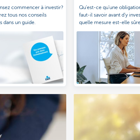
nsez commencer à investir?
Qu'est-ce qu'une obligatio
ez tous nos conseils
faut-il savoir avant d'y inve
s dans un guide.
quelle mesure est-elle sûr
rapporte-t-elle et quels son
risques? Nous dressons pou
liste des avantages et des
inconvénients.