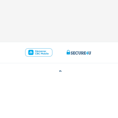
ous
Ressources
r
Guide du prêt hypothécaire
ence
Guide des cartes de crédits
ude sur Internet
Tutoriels digitaux
 78 170 170
Changer de banque