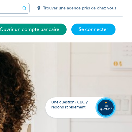
Trouver une agence près de chez vous
Ouvrir un compte bancaire
Se connecter
Votre
assista
digital
Trouve
FAQ
Kate
une
Une question? CBC y
agenc
Une
répond rapidement!
question?