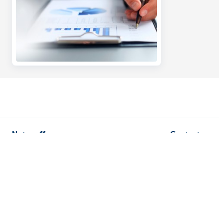
Notre offre
Contactez-n
Compte bancaire
Nous contacte
Service bancaire de base CBC
Trouver une ag
Compte bancaire professionnel
Signaler une fra
Cartes de crédit
Card Stop + 32