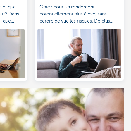
n et que
Optez pour un rendement
stir? Dans
potentiellement plus élevé, sans
e, que
perdre de vue les risques. De plus
t les
amples explications sont fournies ci-
r vous la
dessous.