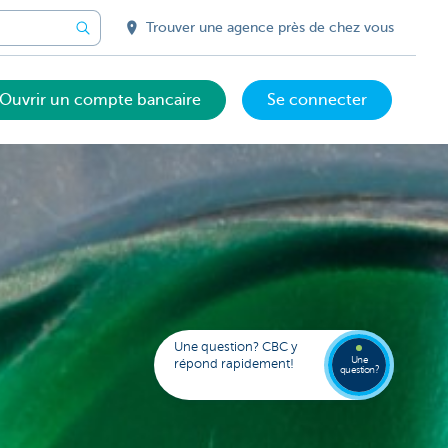
Trouver une agence près de chez vous
Ouvrir un compte bancaire
Se connecter
Votre
assista
digital
Trouve
Contac
Kate
une
Une question? CBC y
agenc
Une
répond rapidement!
question?