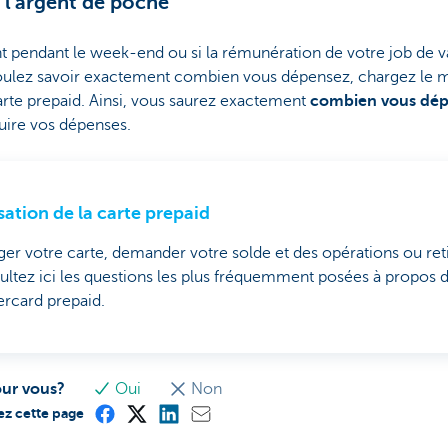
r l'argent de poche
nt pendant le week-end ou si la rémunération de votre job de 
oulez savoir exactement combien vous dépensez, chargez le m
arte prepaid. Ainsi, vous saurez exactement
combien vous dépe
uire vos dépenses.
isation de la carte prepaid
er votre carte, demander votre solde et des opérations ou reti
ltez ici les questions les plus fréquemment posées à propos de 
rcard prepaid.
our vous?
Oui
Non
ez cette page