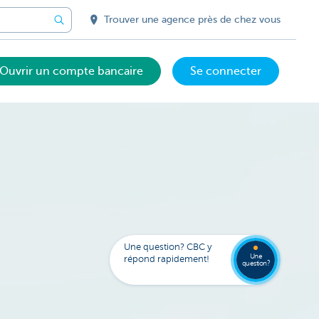
Trouver une agence près de chez vous
Ouvrir un compte bancaire
Se connecter
Votre
assista
digital
Trouve
FAQ
Kate
une
Une question? CBC y
agenc
Une
répond rapidement!
question?