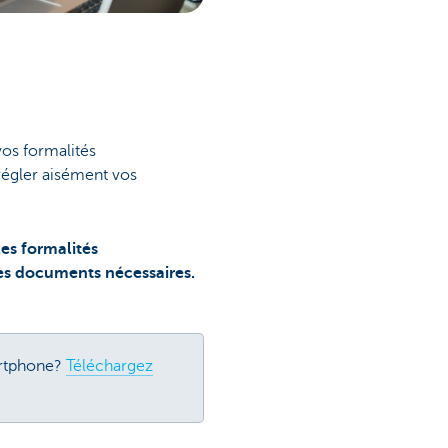
vos formalités
régler aisément vos
les formalités
 les documents nécessaires.
artphone?
Téléchargez