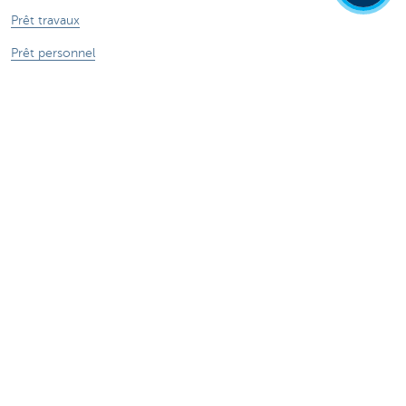
Prêt travaux
Prêt personnel
Epargne & Epargne-pension
Investissements
Assurances
Smartphone - CBC Mobile
Contactez-nous
Nous contacter
Trouver une agence
Signaler une fraude sur Internet
Card Stop + 32 78 170 170
Une plainte?