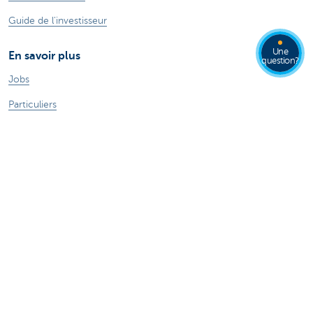
Guide de l'investisseur
Une
En savoir plus
question?
Jobs
Particuliers
Private Banking & Wealth
Entrepreneurs
Corporate Banking
Blog du Chief Economist
KBC Groupe
Presse médias
CBC Banque et/ou CBC Assurances?
Investor relation