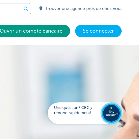
Trouver une agence près de chez vous
Ouvrir un compte bancaire
Se connecter
Votre
assista
digital
Trouve
Contac
Kate
une
Une question? CBC y
agenc
Une
répond rapidement!
question?