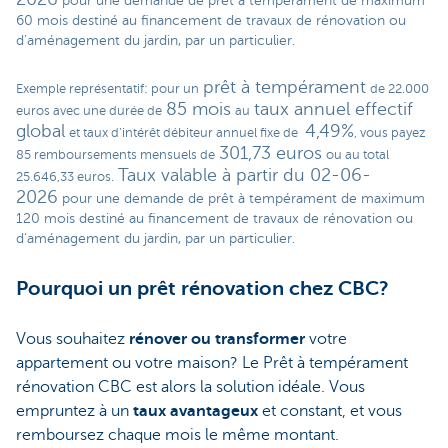
pour une demande de prêt à tempérament de maximum
60 mois destiné au financement de travaux de rénovation ou
d’aménagement du jardin, par un particulier
.
prêt à tempérament
Exemple représentatif: pour un
de 22.000
85 mois
taux annuel effectif
euros avec une durée de
au
global
4,49%
et taux d’intérêt débiteur annuel fixe de
, vous payez
301,73 euros
85 remboursements mensuels de
ou au total
Taux valable à partir du 02-06-
25.646,33 euros.
2026
pour une demande de prêt à tempérament de maximum
120 mois destiné au financement de travaux de rénovation ou
d’aménagement du jardin, par un particulier
.
Pourquoi un prêt rénovation chez CBC?
Vous souhaitez
rénover ou transformer
votre
appartement ou votre maison? Le Prêt à tempérament
rénovation CBC est alors la solution idéale. Vous
empruntez à un
taux avantageux
et constant, et vous
remboursez chaque mois le même montant.