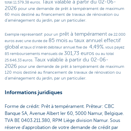
Taux valable à partir du 02-06-
total 11.579,38 euros.
2026
pour une demande de prêt à tempérament de maximum
60 mois destiné au financement de travaux de rénovation ou
d’aménagement du jardin, par un particulier
.
prêt à tempérament
Exemple représentatif: pour un
de 22.000
85 mois
taux annuel effectif
euros avec une durée de
au
global
4,49%
et taux d’intérêt débiteur annuel fixe de
, vous payez
301,73 euros
85 remboursements mensuels de
ou au total
Taux valable à partir du 02-06-
25.646,33 euros.
2026
pour une demande de prêt à tempérament de maximum
120 mois destiné au financement de travaux de rénovation ou
d’aménagement du jardin, par un particulier
.
Informations juridiques
Forme de crédit: Prêt à tempérament. Prêteur: CBC
Banque SA, Avenue Albert Ier 60, 5000 Namur, Belgique.
TVA BE 0403.211.380, RPM Liège division Namur. Sous
réserve d'approbation de votre demande de crédit par