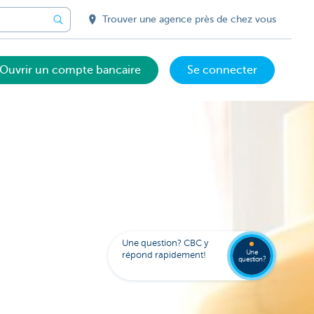
Trouver une agence près de chez vous
Ouvrir un compte bancaire
Se connecter
Votre
assista
digital
Trouve
FAQ
Kate
une
Une question? CBC y
agenc
Une
répond rapidement!
question?