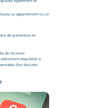
 ajoutez également le
s louez un appartement ou un
ère de prévention et
dée de recevoir
culièrement attaché(e) à
spensable d’en discuter
?