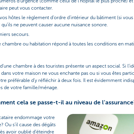
numéros d’urgence (comme celui de l’hôpital le plus proche) et
aire peut vous contacter.
os hôtes le règlement d’ordre d’intérieur du bâtiment (si vou
r qu’ils ne peuvent causer aucune nuisance sonore.
miers secours.
 chambre ou habitation répond à toutes les conditions en mati
n d’une chambre à des touristes présente un aspect social. Si l’i
 dans votre maison ne vous enchante pas ou si vous êtes parti
-être préférable d’y réfléchir à deux fois. Il est évidemment indi
 de votre famille/ménage.
ment cela se passe-t-il au niveau de l’assurance
locataire endommage votre
e? Ou s’il cause des dégâts
ès avoir oublié d’éteindre