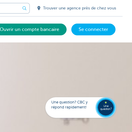
Trouver une agence près de chez vous
Ouvrir un compte bancaire
Se connecter
Votre
assista
digital
Trouve
Contac
Kate
une
Une question? CBC y
agenc
Une
répond rapidement!
question?