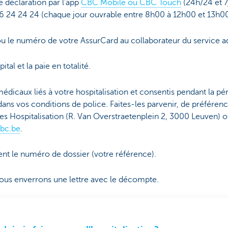
 déclaration par l’app
CBC Mobile ou CBC Touch
(24h/24 et 7j
16 24 24 24 (chaque jour ouvrable entre 8h00 à 12h00 et 13h00
u le numéro de votre AssurCard au collaborateur du service ad
ital et la paie en totalité.
édicaux liés à votre hospitalisation et consentis pendant la pé
ans vos conditions de police. Faites-les parvenir, de préféren
es Hospitalisation (R. Van Overstraetenplein 2, 3000 Leuven) o
kbc.be
.
t le numéro de dossier (votre référence).
vous enverrons une lettre avec le décompte.