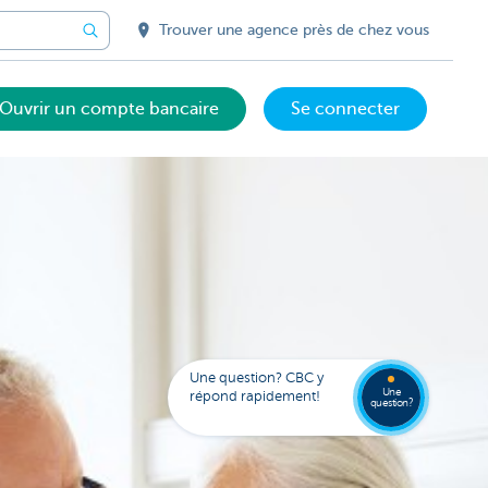
Trouver une agence près de chez vous
Ouvrir un compte bancaire
Se connecter
Votre
assista
digital
Trouve
FAQ
Kate
une
Une question? CBC y
agenc
Une
répond rapidement!
question?