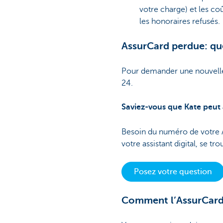
votre charge) et les co
les honoraires refusés.
AssurCard perdue: que
Pour demander une nouvelle
24.
Saviez-vous que Kate peut 
Besoin du numéro de votre A
votre assistant digital, se t
Posez votre question
Comment l’AssurCard 