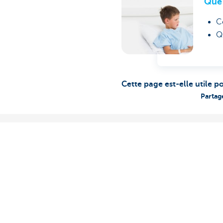
Que 
C
Q
Cette page est-elle utile p
Partag
Notre offre
Contactez-n