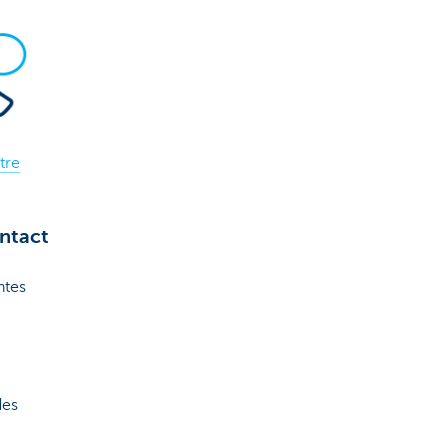
tre
ntact
ntes
des