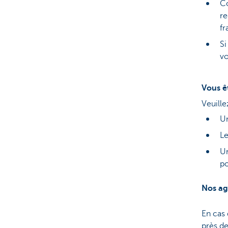
Co
re
fr
Si
v
Vous ê
Veuille
Un
Le
Un
po
Nos ag
En cas 
près d