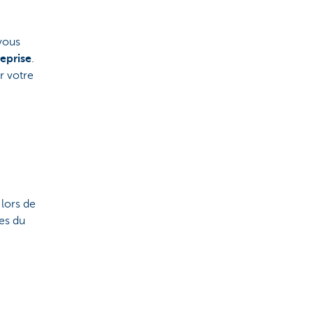
vous
eprise
.
r votre
 lors de
pes du