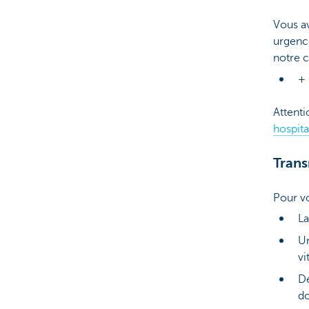
Vous av
urgence
notre c
+ 
Attenti
hospita
Trans
Pour vo
La
Un
vi
De
d