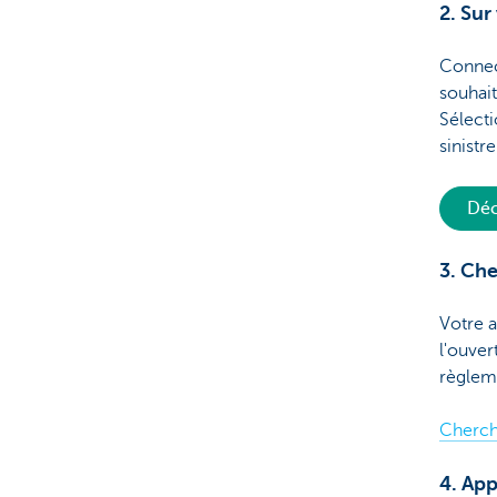
2. Sur
Connec
souhait
Sélecti
sinistre
Déc
3. Che
Votre a
l'ouver
règleme
Cherch
4. App