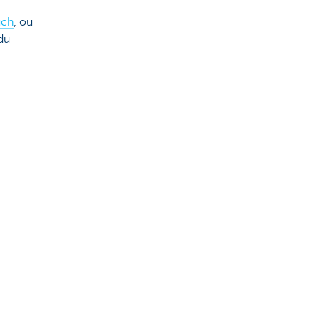
uch
, ou
du