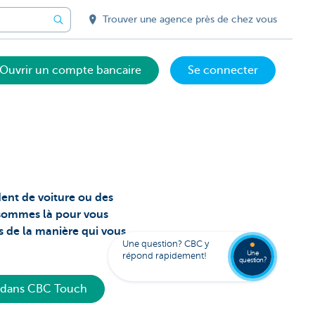
Trouver une agence près de chez vous
Ouvrir un compte bancaire
Se connecter
dent de voiture ou des
Votre
sommes là pour vous
assista
digital
Trouve
 de la manière qui vous
FAQ
Kate
une
Une question? CBC y
agenc
Une
répond rapidement!
question?
e dans CBC Touch