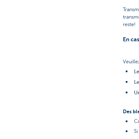
Transm
transm
reste!
En cas
Veuille
L
L
U
Des bl
C
Si