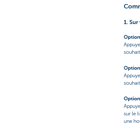
Comme
1. Su
Option
Appuyez
souhait
Option
Appuye
souhait
Option
Appuyez
sur le 
une hos