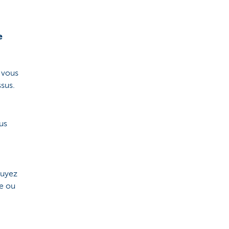
e
e vous
ssus.
us
puyez
re ou