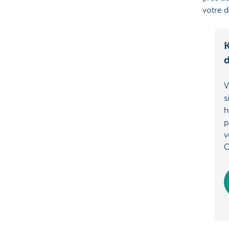
votre d
K
d
V
s
h
p
v
C