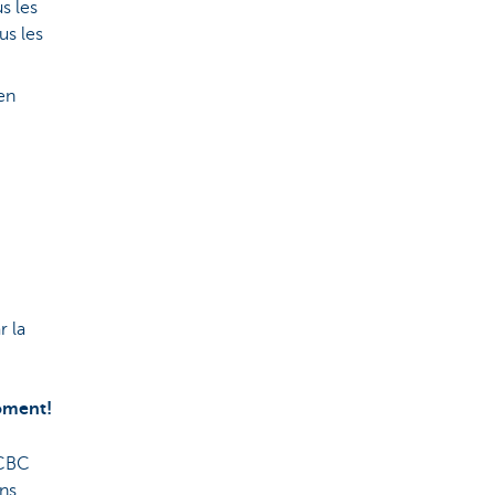
s les
us les
en
r la
moment!
 CBC
ns