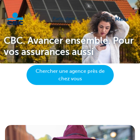
Particuliers
menu
Particulieren
CBC. Avancer ensemble. Pour
vos assurances aussi
Chercher une agence près de
chez vous