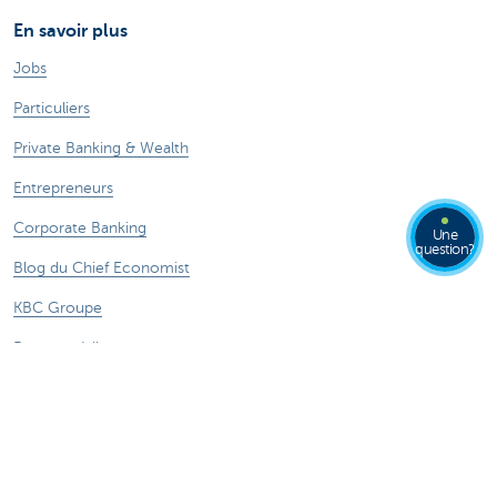
En savoir plus
Jobs
Particuliers
Private Banking & Wealth
Entrepreneurs
Corporate Banking
Une
question?
Blog du Chief Economist
KBC Groupe
Presse médias
CBC Banque et/ou CBC Assurances?
Investor relation
Durabilité