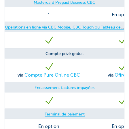
Mastercard Prepaid Business CBC
1
En opti
Opérations en ligne via CBC Mobile, CBC Touch ou Tableau de bord Business CBC
Compte privé gratuit
via
Compte Pure Online CBC
via
Offre 
Encaissement factures impayées
Terminal de paiement
En option
En opti