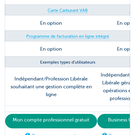
Carte Carburant VAB
En option
En opti
Programme de facturation en ligne intégré
En option
En opti
Exemples types d'utilisateurs
Indépendant/P
Indépendant/Profession Libérale
Libérale gérant
souhaitant une gestion complète en
opérations et 
ligne
professionn
Mon compte professionnel gratuit
Business O