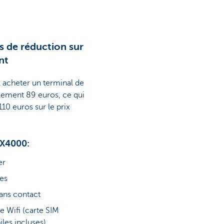
s de réduction sur
nt
 acheter un terminal de
lement 89 euros, ce qui
10 euros sur le prix
EX4000:
er
xes
ans contact
e Wifi (carte SIM
les incluses)