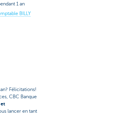
endant 1 an
mptable BILLY
an? Félicitations!
ances, CBC Banque
 et
ous lancer en tant