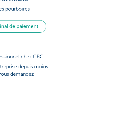
les pourboires
nal de paiement
essionnel chez CBC
treprise depuis moins
 vous demandez