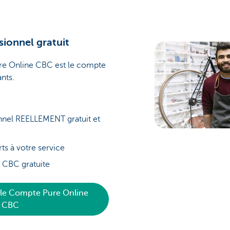
ionnel gratuit
re Online CBC est le compte
nts.
nel REELLEMENT gratuit et
ts à votre service
 CBC gratuite
r le Compte Pure Online
CBC