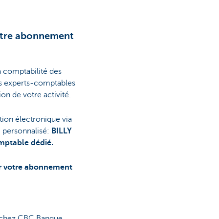
otre abonnement
la comptabilité des
Les experts-comptables
n de votre activité.
ation électronique via
i personnalisé:
BILLY
mptable dédié.
ur votre abonnement
l chez CBC Banque