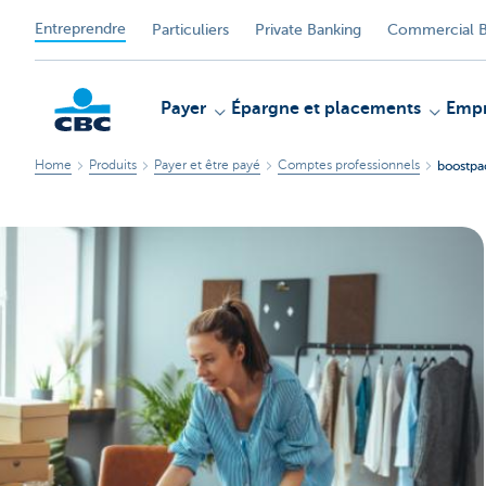
Entreprendre
Particuliers
Private Banking
Commercial B
Payer
Épargne et placements
Empr
Home
Produits
Payer et être payé
Comptes professionnels
boostpa
KBC