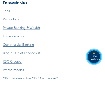
En savoir plus
Jobs
Particuliers
Private Banking & Wealth
Entrepreneurs
Commercial Banking
Blog du Chief Economist
Une
question?
KBC Groupe
Presse médias
CBC Banque et/ou CBC Assurances?
Durabilité
Attention, emprunter de l'argent coûte aussi