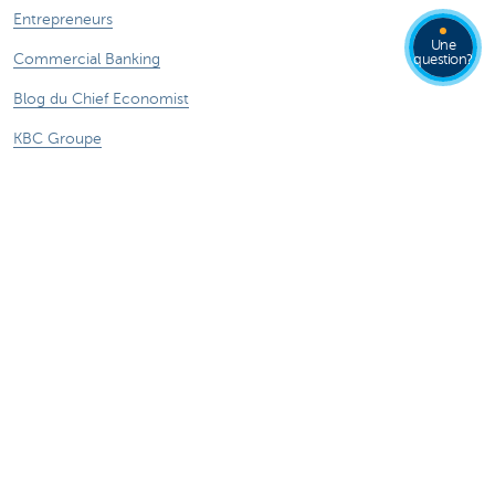
Entrepreneurs
Une
Commercial Banking
question?
Blog du Chief Economist
KBC Groupe
Presse médias
CBC Banque et/ou CBC Assurances?
Durabilité
Attention, emprunter de l'argent coûte aussi
de l'argent.
®
Sitemap
Tarifs