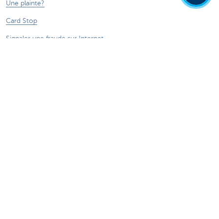
Une plainte?
Card Stop
Signaler une fraude sur Internet
Ressources
Online banking
Tutoriels digitaux
En savoir plus
Jobs
Particuliers
Private Banking & Wealth
Entrepreneurs
Commercial Banking