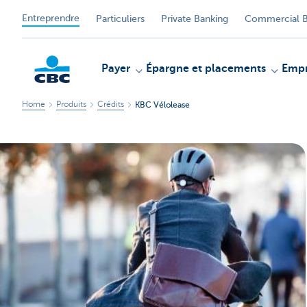
Entreprendre
Particuliers
Private Banking
Commercial B
Payer
Épargne et placements
Empr
Home
Produits
Crédits
KBC Vélolease
KBC