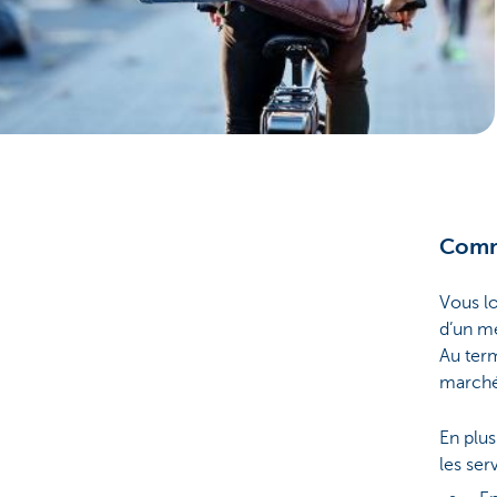
Entrepreneurs
Comme
Vous l
d’un me
Au term
marché
En plu
les ser