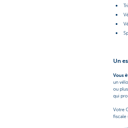
Tr
Vé
Vé
S
Un es
Vous ê
un vélo
ou plu
qui pro
Votre C
fiscale