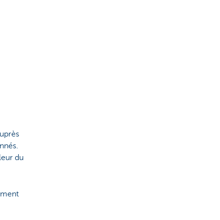
auprès
onnés.
leur du
ement