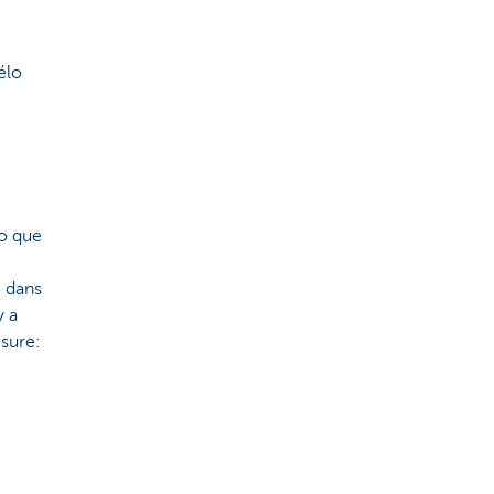
élo
lo que
e dans
y a
esure: