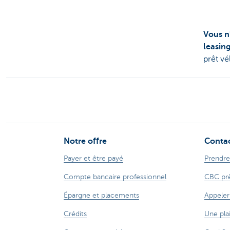
Vous n
leasin
prêt vé
Notre offre
Conta
Payer et être payé
Prendre
Compte bancaire professionnel
CBC prè
Épargne et placements
Appeler
Crédits
Une pla