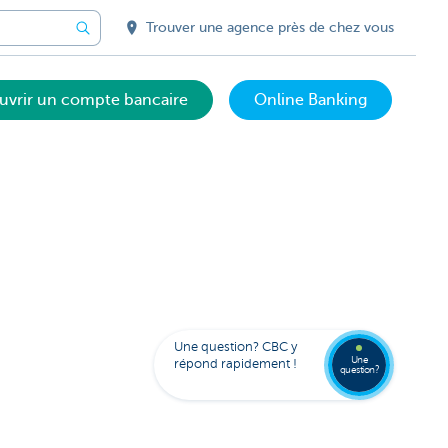
Trouver une agence près de chez vous
uvrir un compte bancaire
Online Banking
Votre
assista
digital
Trouve
FAQ
Kate
une
Une question? CBC y
agenc
Une
répond rapidement !
question?