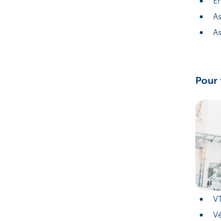
En
A
As
Pour 
V
Vé