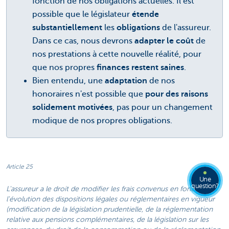
fonction de nos obligations actuelles. Il est
possible que le législateur
étende
substantiellement
les
obligations
de l'assureur.
Dans ce cas, nous devrons
adapter le coût
de
nos prestations à cette nouvelle réalité, pour
que nos propres
finances restent saines
.
Bien entendu, une
adaptation
de nos
honoraires n'est possible que
pour des raisons
solidement motivées
, pas pour un changement
modique de nos propres obligations.
Article 25
Une
question?
L'assureur a le droit de modifier les frais convenus en fonction de
l'évolution des dispositions légales ou réglementaires en vigueur
(modification de la législation prudentielle, de la réglementation
relative aux pensions complémentaires, de la législation sur les