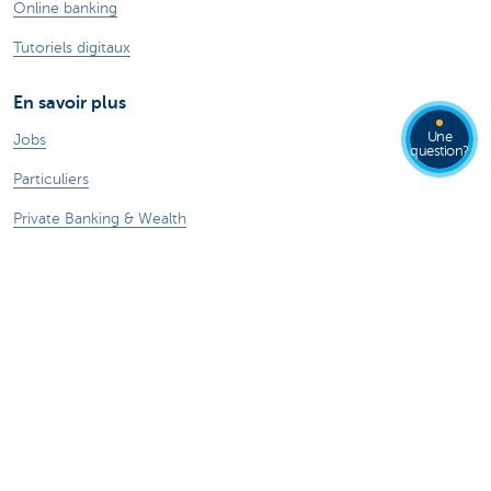
Online banking
Tutoriels digitaux
En savoir plus
Une
Jobs
question?
Particuliers
Private Banking & Wealth
Entrepreneurs
Commercial Banking
Blog du Chief Economist
KBC Groupe
Presse médias
CBC Banque et/ou CBC Assurances?