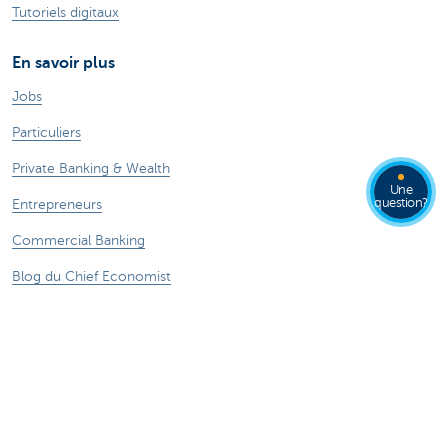
Tutoriels digitaux
En savoir plus
Jobs
Particuliers
Private Banking & Wealth
Une
question?
Entrepreneurs
Commercial Banking
Blog du Chief Economist
KBC Groupe
Presse médias
CBC Banque et/ou CBC Assurances?
Durabilité