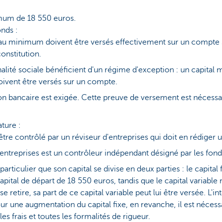
imum de 18 550 euros.
onds :
au minimum doivent être versés effectivement sur un compte s
onstitution.
nalité sociale bénéficient d'un régime d'exception : un capita
oivent être versés sur un compte.
on bancaire est exigée. Cette preuve de versement est nécessair
ature :
 être contrôlé par un réviseur d'entreprises qui doit en rédiger 
'entreprises est un contrôleur indépendant désigné par les fond
articulier que son capital se divise en deux parties : le capital fi
 capital de départ de 18 550 euros, tandis que le capital variabl
e retire, sa part de ce capital variable peut lui être versée. L'in
ur une augmentation du capital fixe, en revanche, il est nécess
les frais et toutes les formalités de rigueur.