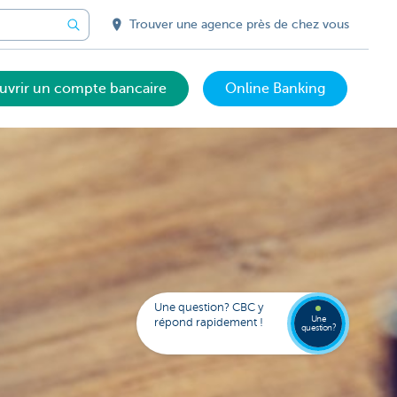
Trouver une agence près de chez vous
uvrir un compte bancaire
Online Banking
Votre
assista
digital
Trouve
FAQ
Kate
une
Une question? CBC y
agenc
Une
répond rapidement !
question?