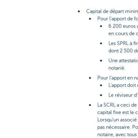
Capital de départ min
Pour l'apport de f
6 200 euros 
en cours de c
Les SPRL à fi
dont 2 500 d
Une attestati
notarié.
Pour l'apport en n
L'apport doit
Le réviseur d
La SCRL a ceci de p
capital fixe est le
Lorsqu'un associé s
pas nécessaire. Po
notaire, avec tous 