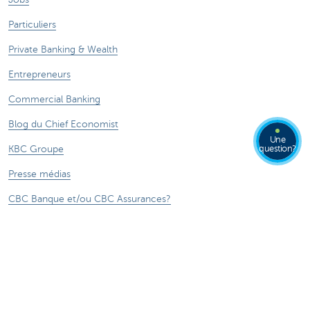
Particuliers
Private Banking & Wealth
Entrepreneurs
Commercial Banking
Blog du Chief Economist
Une
question?
KBC Groupe
Presse médias
CBC Banque et/ou CBC Assurances?
Durabilité
Attention, emprunter de l'argent coûte aussi
de l'argent.